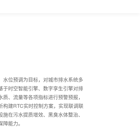
、水位预调为目标，对城市排水系统多
基于时空智能引擎、数字孪生引擎对排
水质、流量等各项指标进行预警预报，
析构建RTC实时控制方案，实现联调联
设施在污水提质增效、黑臭水体整治、
保障能力。